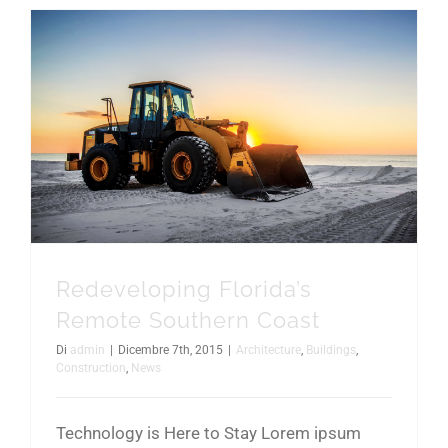
Redeveloping Florida’s Remote Southern Coast
Redeveloping Florida’s
Remote Southern Coast
Di
admin
|
Dicembre 7th, 2015
|
Architecture
,
Buildings
,
Construction
,
News
Technology is Here to Stay Lorem ipsum